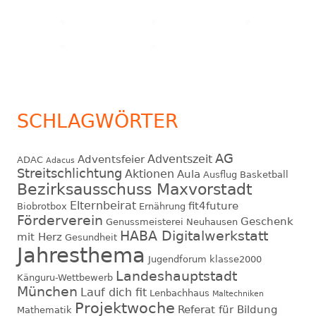
SCHLAGWÖRTER
AG
Adventszeit
Adventsfeier
ADAC
Adacus
Streitschlichtung
Aktionen
Aula
Ausflug
Basketball
Bezirksausschuss Maxvorstadt
Elternbeirat
fit4future
Biobrotbox
Ernährung
Förderverein
Geschenk
Genussmeisterei Neuhausen
HABA Digitalwerkstatt
mit Herz
Gesundheit
Jahresthema
Jugendforum
klasse2000
Landeshauptstadt
Känguru-Wettbewerb
München
Lauf dich fit
Lenbachhaus
Maltechniken
Projektwoche
Referat für Bildung
Mathematik