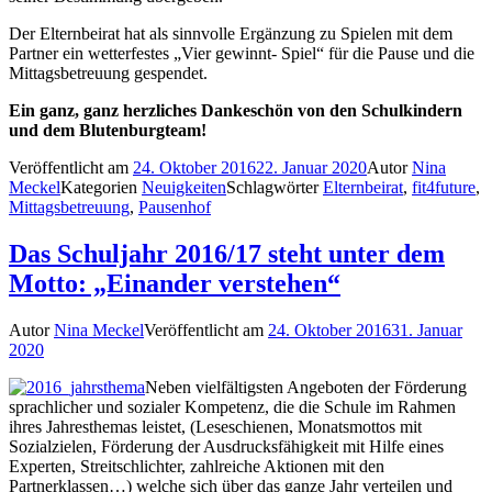
Der Elternbeirat hat als sinnvolle Ergänzung zu Spielen mit dem
Partner ein wetterfestes „Vier gewinnt- Spiel“ für die Pause und die
Mittagsbetreuung gespendet.
Ein ganz, ganz herzliches Dankeschön von den Schulkindern
und dem Blutenburgteam!
Veröffentlicht am
24. Oktober 2016
22. Januar 2020
Autor
Nina
Meckel
Kategorien
Neuigkeiten
Schlagwörter
Elternbeirat
,
fit4future
,
Mittagsbetreuung
,
Pausenhof
Das Schuljahr 2016/17 steht unter dem
Motto: „Einander verstehen“
Autor
Nina Meckel
Veröffentlicht am
24. Oktober 2016
31. Januar
2020
Neben vielfältigsten Angeboten der Förderung
sprachlicher und sozialer Kompetenz, die die Schule im Rahmen
ihres Jahresthemas leistet, (Leseschienen, Monatsmottos mit
Sozialzielen, Förderung der Ausdrucksfähigkeit mit Hilfe eines
Experten, Streitschlichter, zahlreiche Aktionen mit den
Partnerklassen…) welche sich über das ganze Jahr verteilen und