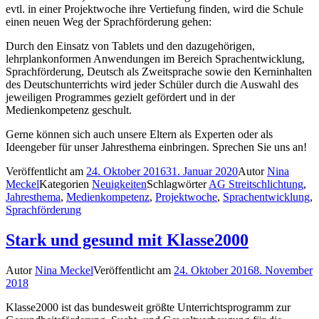
evtl. in einer Projektwoche ihre Vertiefung finden, wird die Schule
einen neuen Weg der Sprachförderung gehen:
Durch den Einsatz von Tablets und den dazugehörigen,
lehrplankonformen Anwendungen im Bereich Sprachentwicklung,
Sprachförderung, Deutsch als Zweitsprache sowie den Kerninhalten
des Deutschunterrichts wird jeder Schüler durch die Auswahl des
jeweiligen Programmes gezielt gefördert und in der
Medienkompetenz geschult.
Gerne können sich auch unsere Eltern als Experten oder als
Ideengeber für unser Jahresthema einbringen. Sprechen Sie uns an!
Veröffentlicht am
24. Oktober 2016
31. Januar 2020
Autor
Nina
Meckel
Kategorien
Neuigkeiten
Schlagwörter
AG Streitschlichtung
,
Jahresthema
,
Medienkompetenz
,
Projektwoche
,
Sprachentwicklung
,
Sprachförderung
Stark und gesund mit Klasse2000
Autor
Nina Meckel
Veröffentlicht am
24. Oktober 2016
8. November
2018
Klasse2000 ist das bundesweit größte Unterrichtsprogramm zur