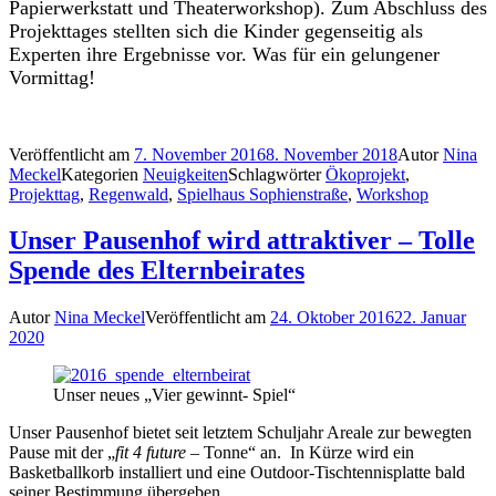
Papierwerkstatt und Theaterworkshop). Zum Abschluss des
Projekttages stellten sich die Kinder gegenseitig als
Experten ihre Ergebnisse vor. Was für ein gelungener
Vormittag!
Veröffentlicht am
7. November 2016
8. November 2018
Autor
Nina
Meckel
Kategorien
Neuigkeiten
Schlagwörter
Ökoprojekt
,
Projekttag
,
Regenwald
,
Spielhaus Sophienstraße
,
Workshop
Unser Pausenhof wird attraktiver – Tolle
Spende des Elternbeirates
Autor
Nina Meckel
Veröffentlicht am
24. Oktober 2016
22. Januar
2020
Unser neues „Vier gewinnt- Spiel“
Unser Pausenhof bietet seit letztem Schuljahr Areale zur bewegten
Pause mit der „
fit 4 future
– Tonne“ an. In Kürze wird ein
Basketballkorb installiert und eine Outdoor-Tischtennisplatte bald
seiner Bestimmung übergeben.