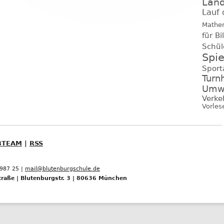
Lan
Lauf d
Mathe
für B
Schül
Spi
Sport
Turn
Umwe
Verke
Vorles
BTEAM
|
RSS
5987 25 |
mail@blutenburgschule.de
raße | Blutenburgstr. 3 | 80636 München