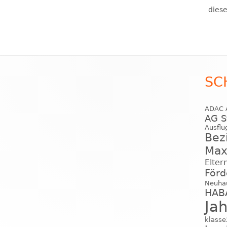
diese
SC
ADAC
AG S
Ausflu
Bez
Max
Elter
Förd
Neuha
HABA
Ja
klass