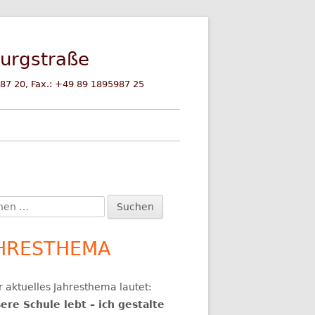
burgstraße
87 20, Fax.: +49 89 1895987 25
en
upt-
:
itenleiste
HRESTHEMA
IENSTRASSE
G
 aktuelles Jahresthema lautet:
RATIONSPARTNER
RATUNG
ere Schule lebt – ich gestalte