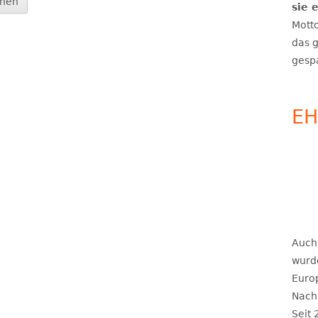
sie 
HILFSANGEBOTE 
Motto
ERKRANKUNGEN
das g
gesp
E
Auch
wurd
Euro
Nach
Seit 