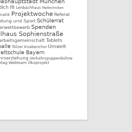
deshauptstadt München
ich fit
Lenbachhaus
Maltechniken
Projektwoche
Referat
matik
Schülerrat
ildung und Sport
Spenden
erwettbewerb
elhaus Sophienstraße
Tablets
arbeitsgemeinschaft
halle
Umwelt
Tölzer Knabenchor
ltschule Bayern
hrserziehung
Verkehrspuppenbühne
etag
Webteam
Ökoprojekt