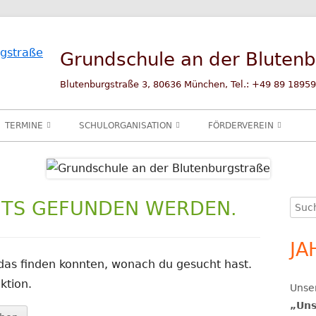
Grundschule an der Bluten
Blutenburgstraße 3, 80636 München, Tel.: +49 89 18959
TERMINE
SCHULORGANISATION
FÖRDERVEREIN
SCHULTERMINE
SCHULLEITUNG
ÜBER UNS
SPRECHSTUNDEN 2025/26
ELTERNBEIRAT
ZIELE UND PROJEKTE
HTS GEFUNDEN WERDEN.
Such
Ha
BETREUUNGSANGEBOTE
SPENDEN
nach
Se
JA
KOOPERATIONEN
UNSERE FÖRDERER
KINDERGÄRTEN
t das finden konnten, wonach du gesucht hast.
BERATUNG
KONTAKT
SPIELHAUS SOPH
SCHULBERATUN
ktion.
Unser
SCHULANFÄNGER
WEITERE KOOPE
ERZIEHUNGSBE
„Uns