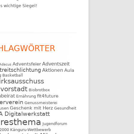
s wichtige Siegel!
HLAGWÖRTER
Adventszeit
Adventsfeier
Adacus
treitschlichtung
Aktionen
Aula
g
Basketball
irksausschuss
vorstadt
Biobrotbox
nbeirat
fit4future
Ernährung
erverein
Genussmeisterei
Geschenk mit Herz
usen
Gesundheit
 Digitalwerkstatt
hresthema
Jugendforum
e2000
Känguru-Wettbewerb