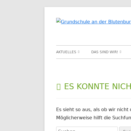
Springe
zum
Inhalt
Primäres
AKTUELLES
DAS SIND WIR!
Menü
PROJEKTE
LEITBILD
JAHRESTHEMA
SCHULCHRONIK
ES KONNTE NIC
VERANSTALTUNGEN
SCHÜLERRAT
Es sieht so aus, als ob wir nich
Möglicherweise hilft die Suchfun
Suchen