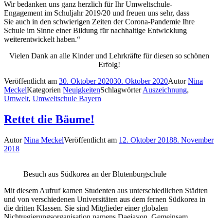
Wir bedanken uns ganz herzlich für Ihr Umweltschule-
Engagement im Schuljahr 2019/20 und freuen uns sehr, dass
Sie auch in den schwierigen Zeiten der Corona-Pandemie Ihre
Schule im Sinne einer Bildung für nachhaltige Entwicklung
weiterentwickelt haben.“
Vielen Dank an alle Kinder und Lehrkräfte für diesen so schönen
Erfolg!
Veröffentlicht am
30. Oktober 2020
30. Oktober 2020
Autor
Nina
Meckel
Kategorien
Neuigkeiten
Schlagwörter
Auszeichnung
,
Umwelt
,
Umweltschule Bayern
Rettet die Bäume!
Autor
Nina Meckel
Veröffentlicht am
12. Oktober 2018
8. November
2018
Besuch aus Südkorea an der Blutenburgschule
Mit diesem Aufruf kamen Studenten aus unterschiedlichen Städten
und von verschiedenen Universitäten aus dem fernen Südkorea in
die dritten Klassen. Sie sind Mitglieder einer globalen
Nichtregierungsorganisation namens Daejayon. Gemeinsam