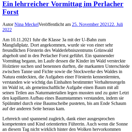
Ein lehrreicher Vormittag im Perlacher
Forst
Autor
Nina Meckel
Veröffentlicht am
25. November 2021
22. Juli
2022
Am 10.11.2021 fuhr die Klasse 3a mit der U-Bahn zum
Mangfallplatz. Dort angekommen, wurde sie von einer sehr
freundlichen Försterin des Walderlebniszentrums Grünwald
abgeholt und in den Perlacher Forst geführt. Ein spannender
Vormittag begann, im Laufe dessen die Kinder im Wald versteckte
Holztiere suchen und benennen durften, die markanten Unterschiede
zwischen Tanne und Fichte sowie die Stockwerke des Waldes in
Natura entdeckten, die Aufgaben einer Försterin kennenlernten,
verstanden wie wichtig das Einhalten bestimmter Verhaltensregeln
im Wald ist, als gemeinschaftliche Aufgabe einen Baum mit all
seinen Teilen aus Naturmaterialien legen mussten und zu guter Letzt
den kapillaren Aufbau eines Baumstammes verstanden, indem sie
Spülmittel durch eine Baumscheibe pusteten, bis am Ende Schaum
auf der anderen Seite heraus kam.
Lehrreich und spannend zugleich, dank einer ausgesprochen
kompetenten und Kind orientierten Führerin. Auch wenn die Sonne
an diesem Tag nicht wirklich hinter den Wolken hervorkommen