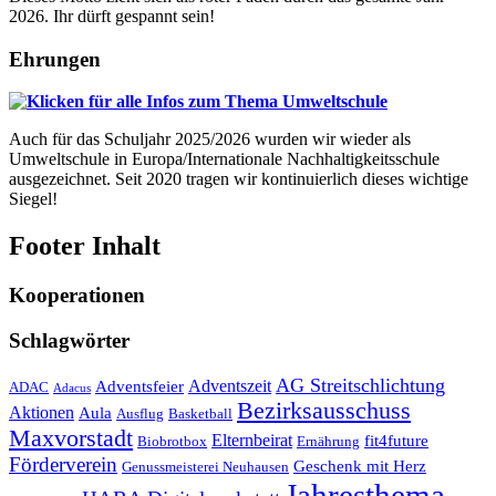
2026. Ihr dürft gespannt sein!
Ehrungen
Auch für das Schuljahr 2025/2026 wurden wir wieder als
Umweltschule in Europa/Internationale Nachhaltigkeitsschule
ausgezeichnet. Seit 2020 tragen wir kontinuierlich dieses wichtige
Siegel!
Footer Inhalt
Kooperationen
Schlagwörter
AG Streitschlichtung
Adventszeit
Adventsfeier
ADAC
Adacus
Bezirksausschuss
Aktionen
Aula
Ausflug
Basketball
Maxvorstadt
Elternbeirat
fit4future
Biobrotbox
Ernährung
Förderverein
Geschenk mit Herz
Genussmeisterei Neuhausen
Jahresthema