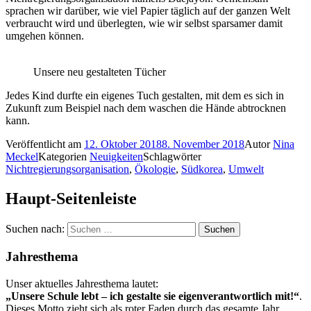
sprachen wir darüber, wie viel Papier täglich auf der ganzen Welt
verbraucht wird und überlegten, wie wir selbst sparsamer damit
umgehen können.
Unsere neu gestalteten Tücher
Jedes Kind durfte ein eigenes Tuch gestalten, mit dem es sich in
Zukunft zum Beispiel nach dem waschen die Hände abtrocknen
kann.
Veröffentlicht am
12. Oktober 2018
8. November 2018
Autor
Nina
Meckel
Kategorien
Neuigkeiten
Schlagwörter
Nichtregierungsorganisation
,
Ökologie
,
Südkorea
,
Umwelt
Haupt-Seitenleiste
Suchen nach:
Jahresthema
Unser aktuelles Jahresthema lautet:
„Unsere Schule lebt – ich gestalte sie eigenverantwortlich mit!“
.
Dieses Motto zieht sich als roter Faden durch das gesamte Jahr