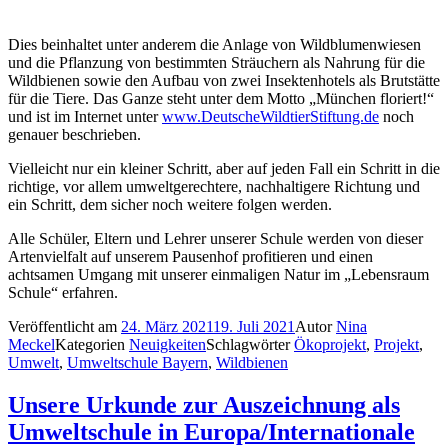
Dies beinhaltet unter anderem die Anlage von Wildblumenwiesen
und die Pflanzung von bestimmten Sträuchern als Nahrung für die
Wildbienen sowie den Aufbau von zwei Insektenhotels als Brutstätte
für die Tiere. Das Ganze steht unter dem Motto „München floriert!“
und ist im Internet unter
www.DeutscheWildtierStiftung.de
noch
genauer beschrieben.
Vielleicht nur ein kleiner Schritt, aber auf jeden Fall ein Schritt in die
richtige, vor allem umweltgerechtere, nachhaltigere Richtung und
ein Schritt, dem sicher noch weitere folgen werden.
Alle Schüler, Eltern und Lehrer unserer Schule werden von dieser
Artenvielfalt auf unserem Pausenhof profitieren und einen
achtsamen Umgang mit unserer einmaligen Natur im „Lebensraum
Schule“ erfahren.
Veröffentlicht am
24. März 2021
19. Juli 2021
Autor
Nina
Meckel
Kategorien
Neuigkeiten
Schlagwörter
Ökoprojekt
,
Projekt
,
Umwelt
,
Umweltschule Bayern
,
Wildbienen
Unsere Urkunde zur Auszeichnung als
Umweltschule in Europa/Internationale