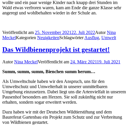
wollte und ein paar wenige Kinder nach knapp drei Stunden im
Wald etwas verfroren waren, kam am Ende die ganze Klasse sehr
angeregt und wohlbehalten wieder in der Schule an.
Veröffentlicht am
25. November 2021
22. Juli 2022
Autor
Nina
Meckel
Kategorien
Neuigkeiten
Schlagwörter
Ausflug
,
Umwelt
Das Wildbienenprojekt ist gestartet!
Autor
Nina Meckel
Veröffentlicht am
24. März 2021
19. Juli 2021
Summ, summ, summ, Bienchen summ herum…
Als Umweltschule haben wir den Anspruch, uns für den
Umweltschutz und Umwelterhalt in unserer unmittelbaren
Umgebung einzusetzen. Dabei liegt uns die Artenvielfalt in unserem
Pausenhof besonders am Herzen. Sie soll zukünftig nicht nur
erhalten, sondern sogar erweitert werden.
Dazu haben wir mit der Deutschen Wildtierstiftung und dem
Baureferat Gartenbau ein Projekt zum Schutz und zur Verbreitung
von Wildbienen gestartet.