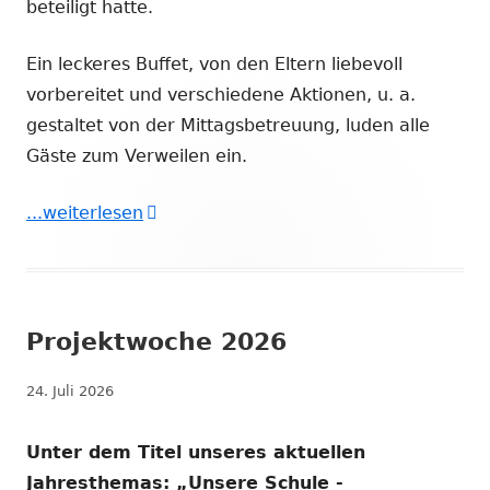
beteiligt hatte.
Ein leckeres Buffet, von den Eltern liebevoll
vorbereitet und verschiedene Aktionen, u. a.
gestaltet von der Mittagsbetreuung, luden alle
Gäste zum Verweilen ein.
"Das Sommerfest am 28.06.26 als Höhe
...weiterlesen
Projektwoche 2026
Veröffentlicht
24. Juli 2026
am
Unter dem Titel unseres aktuellen
Jahresthemas: „Unsere Schule -