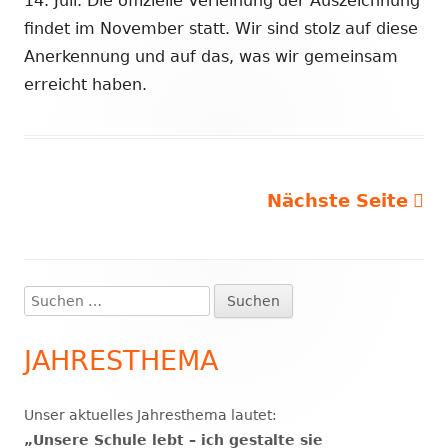
14. Juli. Die offizielle Verleihung der Auszeichnung
findet im November statt. Wir sind stolz auf diese
Anerkennung und auf das, was wir gemeinsam
erreicht haben.
Nächste Seite
Seitennummerierung
der
Beiträge
Suchen
Haupt-
nach:
Seitenleiste
JAHRESTHEMA
Unser aktuelles Jahresthema lautet:
„Unsere Schule lebt – ich gestalte sie