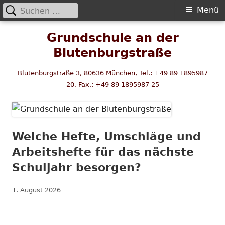
Suchen
Primäres
Menü
nach:
Menü
Springe
Grundschule an der
zum
Blutenburgstraße
Inhalt
Blutenburgstraße 3, 80636 München, Tel.: +49 89 1895987
20, Fax.: +49 89 1895987 25
Welche Hefte, Umschläge und
Arbeitshefte für das nächste
Schuljahr besorgen?
Veröffentlicht
1. August 2026
am