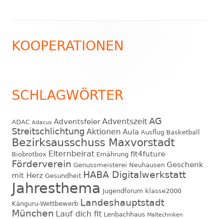
Footer
KOOPERATIONEN
Inhalt
SCHLAGWÖRTER
AG
Adventszeit
Adventsfeier
ADAC
Adacus
Streitschlichtung
Aktionen
Aula
Ausflug
Basketball
Bezirksausschuss Maxvorstadt
Elternbeirat
fit4future
Biobrotbox
Ernährung
Förderverein
Geschenk
Genussmeisterei Neuhausen
HABA Digitalwerkstatt
mit Herz
Gesundheit
Jahresthema
Jugendforum
klasse2000
Landeshauptstadt
Känguru-Wettbewerb
München
Lauf dich fit
Lenbachhaus
Maltechniken