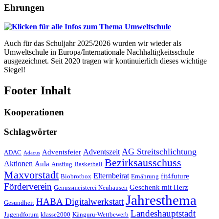
Ehrungen
Auch für das Schuljahr 2025/2026 wurden wir wieder als
Umweltschule in Europa/Internationale Nachhaltigkeitsschule
ausgezeichnet. Seit 2020 tragen wir kontinuierlich dieses wichtige
Siegel!
Footer Inhalt
Kooperationen
Schlagwörter
AG Streitschlichtung
Adventszeit
Adventsfeier
ADAC
Adacus
Bezirksausschuss
Aktionen
Aula
Ausflug
Basketball
Maxvorstadt
Elternbeirat
fit4future
Biobrotbox
Ernährung
Förderverein
Geschenk mit Herz
Genussmeisterei Neuhausen
Jahresthema
HABA Digitalwerkstatt
Gesundheit
Landeshauptstadt
Jugendforum
klasse2000
Känguru-Wettbewerb