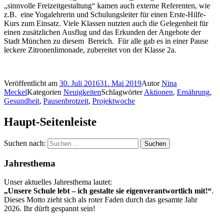
„sinnvolle Freizeitgestaltung“ kamen auch externe Referenten, wie
z.B. eine Yogalehrerin und Schulungsleiter für einen Erste-Hilfe-
Kurs zum Einsatz. Viele Klassen nutzten auch die Gelegenheit für
einen zusätzlichen Ausflug und das Erkunden der Angebote der
Stadt München zu diesem Bereich. Für alle gab es in einer Pause
leckere Zitronenlimonade, zubereitet von der Klasse 2a.
Veröffentlicht am
30. Juli 2016
31. Mai 2019
Autor
Nina
Meckel
Kategorien
Neuigkeiten
Schlagwörter
Aktionen
,
Ernährung
,
Gesundheit
,
Pausenbrotzeit
,
Projektwoche
Haupt-Seitenleiste
Suchen nach:
Jahresthema
Unser aktuelles Jahresthema lautet:
„Unsere Schule lebt – ich gestalte sie eigenverantwortlich mit!“
.
Dieses Motto zieht sich als roter Faden durch das gesamte Jahr
2026. Ihr dürft gespannt sein!