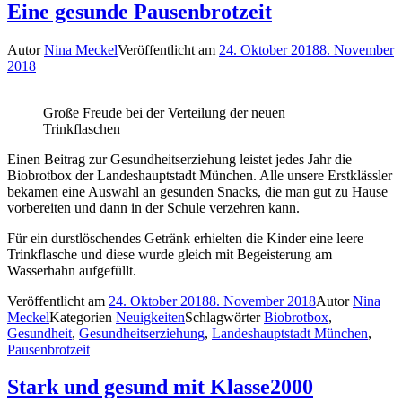
Eine gesunde Pausenbrotzeit
Autor
Nina Meckel
Veröffentlicht am
24. Oktober 2018
8. November
2018
Große Freude bei der Verteilung der neuen
Trinkflaschen
Einen Beitrag zur Gesundheitserziehung leistet jedes Jahr die
Biobrotbox der Landeshauptstadt München. Alle unsere Erstklässler
bekamen eine Auswahl an gesunden Snacks, die man gut zu Hause
vorbereiten und dann in der Schule verzehren kann.
Für ein durstlöschendes Getränk erhielten die Kinder eine leere
Trinkflasche und diese wurde gleich mit Begeisterung am
Wasserhahn aufgefüllt.
Veröffentlicht am
24. Oktober 2018
8. November 2018
Autor
Nina
Meckel
Kategorien
Neuigkeiten
Schlagwörter
Biobrotbox
,
Gesundheit
,
Gesundheitserziehung
,
Landeshauptstadt München
,
Pausenbrotzeit
Stark und gesund mit Klasse2000