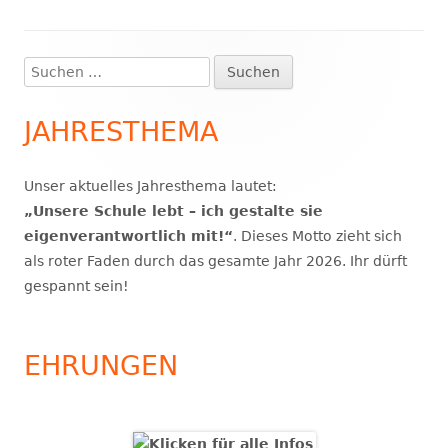
Suchen
Haupt-
nach:
Seitenleiste
JAHRESTHEMA
Unser aktuelles Jahresthema lautet:
„Unsere Schule lebt – ich gestalte sie
eigenverantwortlich mit!“
. Dieses Motto zieht sich
als roter Faden durch das gesamte Jahr 2026. Ihr dürft
gespannt sein!
EHRUNGEN