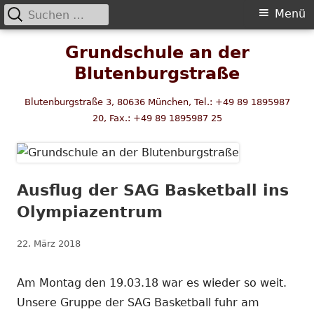
Suchen
Primäres
Menü
nach:
Menü
Springe
Grundschule an der
zum
Blutenburgstraße
Inhalt
Blutenburgstraße 3, 80636 München, Tel.: +49 89 1895987
20, Fax.: +49 89 1895987 25
Ausflug der SAG Basketball ins
Olympiazentrum
Veröffentlicht
22. März 2018
am
Am Montag den 19.03.18 war es wieder so weit.
Unsere Gruppe der SAG Basketball fuhr am