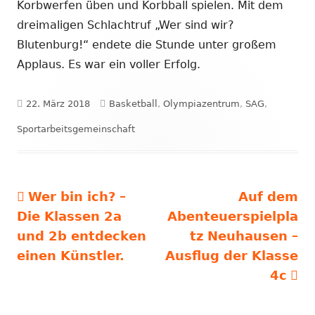
Korbwerfen üben und Korbball spielen. Mit dem
dreimaligen Schlachtruf „Wer sind wir?
Blutenburg!“ endete die Stunde unter großem
Applaus. Es war ein voller Erfolg.
Veröffentlicht
Schlagwörter
22. März 2018
Basketball
,
Olympiazentrum
,
SAG
,
am
Sportarbeitsgemeinschaft
Vorheriger
Nächster
Wer bin ich? –
Auf dem
Beitragsnavigation
Beitrag:
Beitrag
Die Klassen 2a
Abenteuerspielpla
und 2b entdecken
tz Neuhausen –
einen Künstler.
Ausflug der Klasse
4c