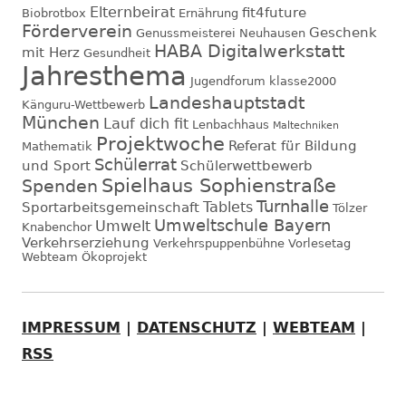
Elternbeirat
fit4future
Biobrotbox
Ernährung
Förderverein
Geschenk
Genussmeisterei Neuhausen
HABA Digitalwerkstatt
mit Herz
Gesundheit
Jahresthema
Jugendforum
klasse2000
Landeshauptstadt
Känguru-Wettbewerb
München
Lauf dich fit
Lenbachhaus
Maltechniken
Projektwoche
Referat für Bildung
Mathematik
Schülerrat
und Sport
Schülerwettbewerb
Spielhaus Sophienstraße
Spenden
Turnhalle
Tablets
Sportarbeitsgemeinschaft
Tölzer
Umweltschule Bayern
Umwelt
Knabenchor
Verkehrserziehung
Verkehrspuppenbühne
Vorlesetag
Webteam
Ökoprojekt
IMPRESSUM
|
DATENSCHUTZ
|
WEBTEAM
|
RSS