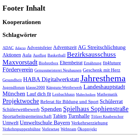
Footer Inhalt
Kooperationen
Schlagwörter
AG Streitschlichtung
Adventszeit
Adventsfeier
ADAC
Adacus
Bezirksausschuss
Aktionen
Aula
Ausflug
Basketball
Maxvorstadt
Elternbeirat
fit4future
Biobrotbox
Ernährung
Förderverein
Geschenk mit Herz
Genussmeisterei Neuhausen
Jahresthema
HABA Digitalwerkstatt
Gesundheit
Landeshauptstadt
Jugendforum
klasse2000
Känguru-Wettbewerb
München
Lauf dich fit
Lenbachhaus
Mathematik
Maltechniken
Projektwoche
Schülerrat
Referat für Bildung und Sport
Spielhaus Sophienstraße
Spenden
Schülerwettbewerb
Turnhalle
Tablets
Sportarbeitsgemeinschaft
Tölzer Knabenchor
Umweltschule Bayern
Umwelt
Verkehrserziehung
Verkehrspuppenbühne
Vorlesetag
Webteam
Ökoprojekt