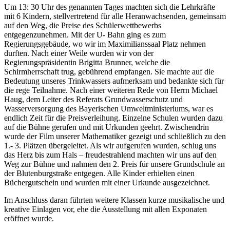
Um 13: 30 Uhr des genannten Tages machten sich die Lehrkräfte
mit 6 Kindern, stellvertretend für alle Heranwachsenden, gemeinsam
auf den Weg, die Preise des Schülerwettbewerbs
entgegenzunehmen. Mit der U- Bahn ging es zum
Regierungsgebäude, wo wir im Maximilianssaal Platz nehmen
durften. Nach einer Weile wurden wir von der
Regierungspräsidentin Brigitta Brunner, welche die
Schirmherrschaft trug, gebührend empfangen. Sie machte auf die
Bedeutung unseres Trinkwassers aufmerksam und bedankte sich für
die rege Teilnahme. Nach einer weiteren Rede von Herrn Michael
Haug, dem Leiter des Referats Grundwasserschutz und
Wasserversorgung des Bayerischen Umweltministeriums, war es
endlich Zeit für die Preisverleihung. Einzelne Schulen wurden dazu
auf die Bühne gerufen und mit Urkunden geehrt. Zwischendrin
wurde der Film unserer Mathematiker gezeigt und schließlich zu den
1.- 3. Plätzen übergeleitet. Als wir aufgerufen wurden, schlug uns
das Herz bis zum Hals – freudestrahlend machten wir uns auf den
Weg zur Bühne und nahmen den 2. Preis für unsere Grundschule an
der Blutenburgstraße entgegen. Alle Kinder erhielten einen
Büchergutschein und wurden mit einer Urkunde ausgezeichnet.
Im Anschluss daran führten weitere Klassen kurze musikalische und
kreative Einlagen vor, ehe die Ausstellung mit allen Exponaten
eröffnet wurde.