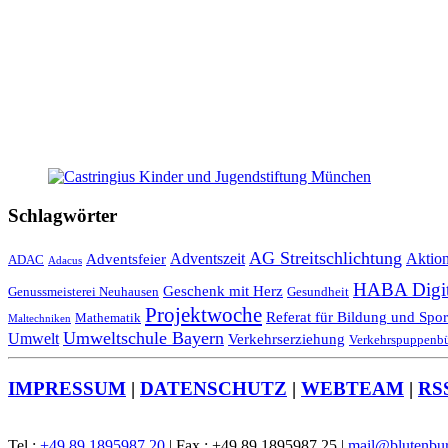
Schlagwörter
AG Streitschlichtung
Adventszeit
Aktio
Adventsfeier
ADAC
Adacus
HABA Digita
Geschenk mit Herz
Genussmeisterei Neuhausen
Gesundheit
Projektwoche
Referat für Bildung und Spor
Mathematik
Maltechniken
Umweltschule Bayern
Umwelt
Verkehrserziehung
Verkehrspuppenb
IMPRESSUM
|
DATENSCHUTZ
|
WEBTEAM
|
RS
Tel.:
+49 89 1895987 20
| Fax.: +49 89 1895987 25 |
mail@blutenbur