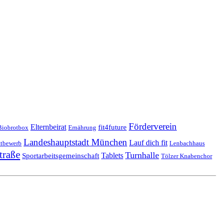
Förderverein
Elternbeirat
fit4future
Biobrotbox
Ernährung
Landeshauptstadt München
Lauf dich fit
tbewerb
Lenbachhaus
traße
Turnhalle
Tablets
Sportarbeitsgemeinschaft
Tölzer Knabenchor