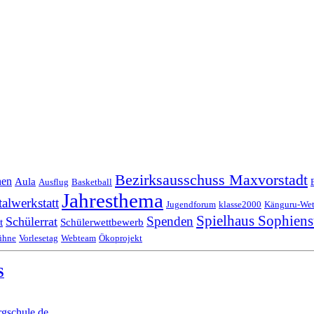
Bezirksausschuss Maxvorstadt
nen
Aula
Ausflug
Basketball
Jahresthema
lwerkstatt
Jugendforum
klasse2000
Känguru-Wet
Spielhaus Sophiens
Spenden
Schülerrat
t
Schülerwettbewerb
ühne
Vorlesetag
Webteam
Ökoprojekt
S
gschule.de