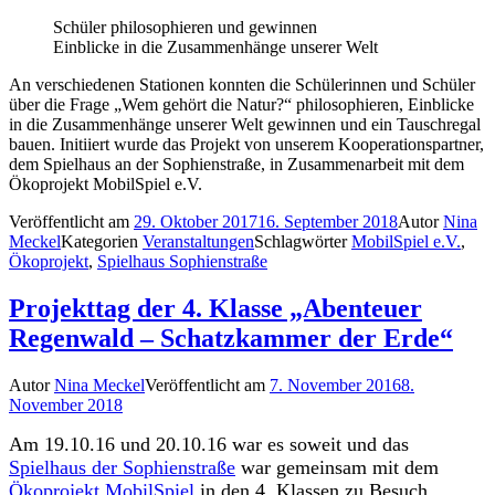
Schüler philosophieren und gewinnen
Einblicke in die Zusammenhänge unserer Welt
An verschiedenen Stationen konnten die Schülerinnen und Schüler
über die Frage „Wem gehört die Natur?“ philosophieren, Einblicke
in die Zusammenhänge unserer Welt gewinnen und ein Tauschregal
bauen. Initiiert wurde das Projekt von unserem Kooperationspartner,
dem Spielhaus an der Sophienstraße, in Zusammenarbeit mit dem
Ökoprojekt MobilSpiel e.V.
Veröffentlicht am
29. Oktober 2017
16. September 2018
Autor
Nina
Meckel
Kategorien
Veranstaltungen
Schlagwörter
MobilSpiel e.V.
,
Ökoprojekt
,
Spielhaus Sophienstraße
Projekttag der 4. Klasse „Abenteuer
Regenwald – Schatzkammer der Erde“
Autor
Nina Meckel
Veröffentlicht am
7. November 2016
8.
November 2018
Am 19.10.16 und 20.10.16 war es soweit und das
Spielhaus der Sophienstraße
war gemeinsam mit dem
Ökoprojekt MobilSpiel
in den 4. Klassen zu Besuch.