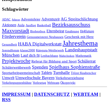
Schlagwörter
AG Streitschlichtung
Adventszeit
Adventsfeier
ADAC
Adacus
Bezirksausschuss
Aktionen
Aula
Ausflug
Basketball
Maxvorstadt
Elternbeirat
fit4future
Biobrotbox
Ernährung
Förderverein
Geschenk mit Herz
Genussmeisterei Neuhausen
Jahresthema
HABA Digitalwerkstatt
Gesundheit
Landeshauptstadt
Jugendforum
klasse2000
Känguru-Wettbewerb
München
Lauf dich fit
Lenbachhaus
Mathematik
Maltechniken
Projektwoche
Schülerrat
Referat für Bildung und Sport
Spielhaus Sophienstraße
Spenden
Schülerwettbewerb
Turnhalle
Tablets
Sportarbeitsgemeinschaft
Tölzer Knabenchor
Umweltschule Bayern
Umwelt
Verkehrserziehung
Verkehrspuppenbühne
Vorlesetag
Webteam
Ökoprojekt
IMPRESSUM
|
DATENSCHUTZ
|
WEBTEAM
|
RSS