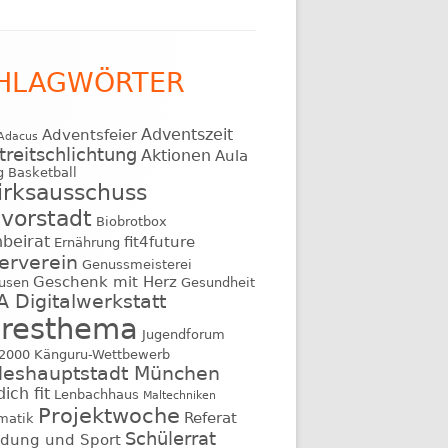
HLAGWÖRTER
Adventszeit
Adventsfeier
Adacus
treitschlichtung
Aktionen
Aula
g
Basketball
irksausschuss
vorstadt
Biobrotbox
nbeirat
fit4future
Ernährung
erverein
Genussmeisterei
Geschenk mit Herz
usen
Gesundheit
 Digitalwerkstatt
hresthema
Jugendforum
e2000
Känguru-Wettbewerb
deshauptstadt München
ich fit
Lenbachhaus
Maltechniken
Projektwoche
Referat
matik
Schülerrat
ildung und Sport