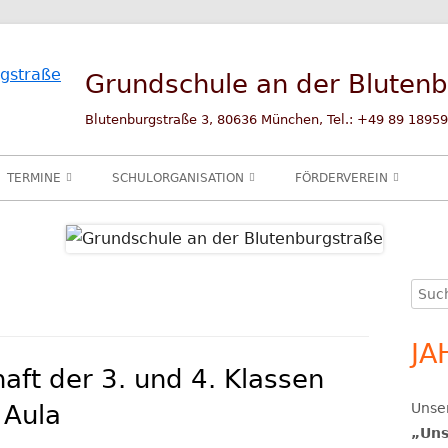
Grundschule an der Bluten
Blutenburgstraße 3, 80636 München, Tel.: +49 89 18959
TERMINE
SCHULORGANISATION
FÖRDERVEREIN
SCHULTERMINE
SCHULLEITUNG
ÜBER UNS
SPRECHSTUNDEN 2025/26
ELTERNBEIRAT
ZIELE UND PROJEKTE
Such
Ha
BETREUUNGSANGEBOTE
SPENDEN
nach
Se
JA
KOOPERATIONEN
UNSERE FÖRDERER
KINDERGÄRTEN
aft der 3. und 4. Klassen
BERATUNG
KONTAKT
SPIELHAUS SOPH
SCHULBERATUN
 Aula
Unser
SCHULANFÄNGER
WEITERE KOOPE
ERZIEHUNGSBE
„Uns