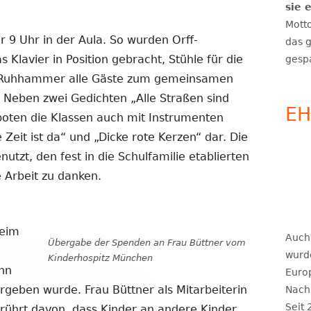
sie 
HILFSANGEBOTE 
Motto
ERKRANKUNGEN
r 9 Uhr in der Aula. So wurden Orff-
das g
 Klavier in Position gebracht, Stühle für die
gesp
au Ruhhammer alle Gäste zum gemeinsamen
 Neben zwei Gedichten „Alle Straßen sind
E
boten die Klassen auch mit Instrumenten
e Zeit ist da“ und „Dicke rote Kerzen“ dar. Die
utzt, den fest in die Schulfamilie etablierten
e Arbeit zu danken.
beim
Auch
Übergabe der Spenden an Frau Büttner vom
wurd
Kinderhospitz München
nn
Euro
eben wurde. Frau Büttner als Mitarbeiterin
Nach
Seit 
erührt davon, dass Kinder an andere Kinder