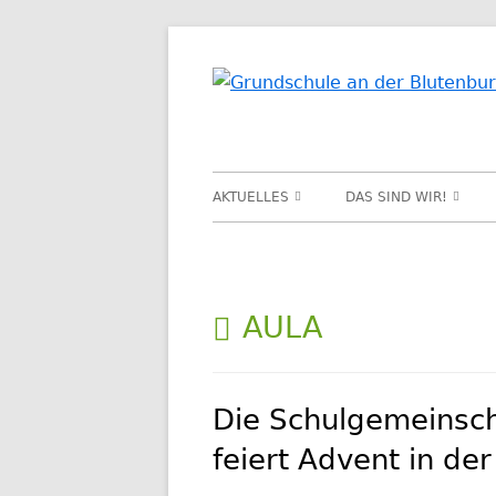
Springe
zum
Inhalt
Primäres
AKTUELLES
DAS SIND WIR!
Menü
PROJEKTE
LEITBILD
JAHRESTHEMA
SCHULCHRONIK
SCHLAGWORT:
AULA
VERANSTALTUNGEN
SCHÜLERRAT
Die Schulgemeinsch
feiert Advent in der