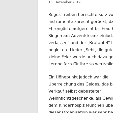
Veröffentlicht
16. Dezember 2019
am
Reges Treiben herrschte kurz vo
Instrumente zurecht gerückt, das
Ehrengäste aufgereiht bis Fr
Singen am Adventskranz einlud.
verlassen“ und der „Bratapfel“ 
begleitete Lieder „Seht, die gut
kleine Feier wurde auch dazu gen
Lernhelfern für ihre so wertvoll
Ein Höhepunkt jedoch war die
Überreichung des Geldes, das 
Verkauf selbst gebastelter
Weihnachtsgeschenke, als Gewi
dem Kinderhospiz München überg
dieser Organisation war sehr b