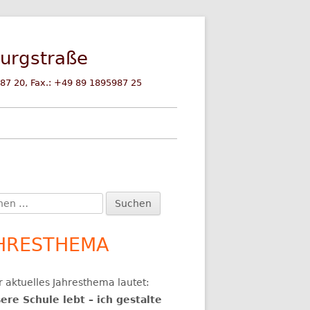
burgstraße
87 20, Fax.: +49 89 1895987 25
en
upt-
:
itenleiste
HRESTHEMA
IENSTRASSE
G
 aktuelles Jahresthema lautet:
RATIONSPARTNER
RATUNG
ere Schule lebt – ich gestalte