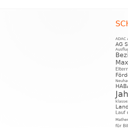
SC
ADAC
AG S
Ausflu
Bez
Max
Elter
Förd
Neuha
HABA
Ja
klass
Lan
Lauf d
Mathe
für B