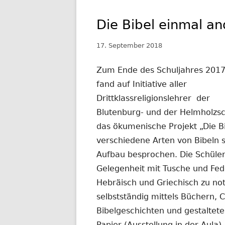
Die Bibel einmal an
Veröffentlicht
17. September 2018
am
Zum Ende des Schuljahres 2017
fand auf Initiative aller
Drittklassreligionslehrer der
Blutenburg- und der Helmholzs
das ökumenische Projekt „Die B
verschiedene Arten von Bibeln 
Aufbau besprochen. Die Schüler 
Gelegenheit mit Tusche und Fed
Hebräisch und Griechisch zu no
selbstständig mittels Büchern, 
Bibelgeschichten und gestalteten
Papier (Ausstellung in der Aula