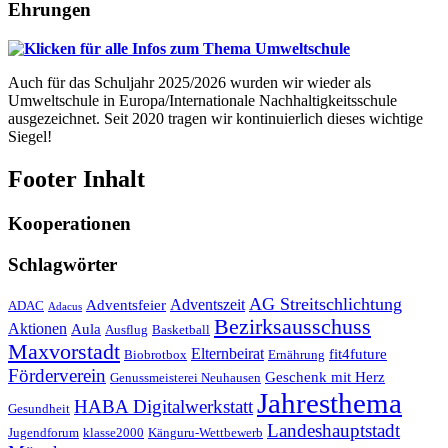
Ehrungen
Auch für das Schuljahr 2025/2026 wurden wir wieder als
Umweltschule in Europa/Internationale Nachhaltigkeitsschule
ausgezeichnet. Seit 2020 tragen wir kontinuierlich dieses wichtige
Siegel!
Footer Inhalt
Kooperationen
Schlagwörter
AG Streitschlichtung
Adventszeit
Adventsfeier
ADAC
Adacus
Bezirksausschuss
Aktionen
Aula
Ausflug
Basketball
Maxvorstadt
Elternbeirat
fit4future
Biobrotbox
Ernährung
Förderverein
Geschenk mit Herz
Genussmeisterei Neuhausen
Jahresthema
HABA Digitalwerkstatt
Gesundheit
Landeshauptstadt
Jugendforum
klasse2000
Känguru-Wettbewerb