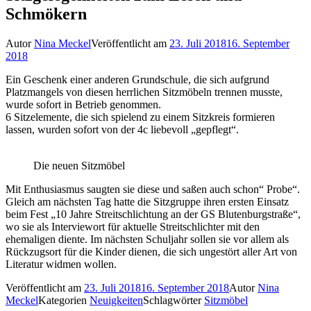
Schmökern
Autor
Nina Meckel
Veröffentlicht am
23. Juli 2018
16. September
2018
Ein Geschenk einer anderen Grundschule, die sich aufgrund
Platzmangels von diesen herrlichen Sitzmöbeln trennen musste,
wurde sofort in Betrieb genommen.
6 Sitzelemente, die sich spielend zu einem Sitzkreis formieren
lassen, wurden sofort von der 4c liebevoll „gepflegt“.
Die neuen Sitzmöbel
Mit Enthusiasmus saugten sie diese und saßen auch schon“ Probe“.
Gleich am nächsten Tag hatte die Sitzgruppe ihren ersten Einsatz
beim Fest „10 Jahre Streitschlichtung an der GS Blutenburgstraße“,
wo sie als Interviewort für aktuelle Streitschlichter mit den
ehemaligen diente. Im nächsten Schuljahr sollen sie vor allem als
Rückzugsort für die Kinder dienen, die sich ungestört aller Art von
Literatur widmen wollen.
Veröffentlicht am
23. Juli 2018
16. September 2018
Autor
Nina
Meckel
Kategorien
Neuigkeiten
Schlagwörter
Sitzmöbel