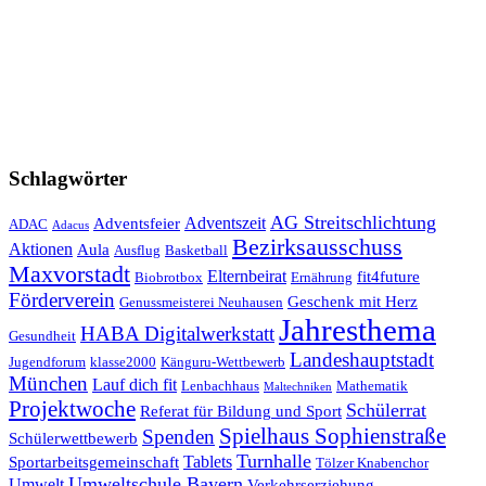
Schlagwörter
AG Streitschlichtung
Adventszeit
Adventsfeier
ADAC
Adacus
Bezirksausschuss
Aktionen
Aula
Ausflug
Basketball
Maxvorstadt
Elternbeirat
fit4future
Biobrotbox
Ernährung
Förderverein
Geschenk mit Herz
Genussmeisterei Neuhausen
Jahresthema
HABA Digitalwerkstatt
Gesundheit
Landeshauptstadt
Jugendforum
klasse2000
Känguru-Wettbewerb
München
Lauf dich fit
Lenbachhaus
Mathematik
Maltechniken
Projektwoche
Schülerrat
Referat für Bildung und Sport
Spielhaus Sophienstraße
Spenden
Schülerwettbewerb
Turnhalle
Tablets
Sportarbeitsgemeinschaft
Tölzer Knabenchor
Umweltschule Bayern
Umwelt
Verkehrserziehung