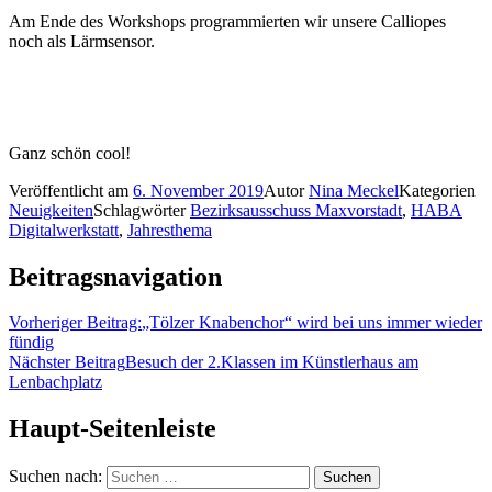
Am Ende des Workshops programmierten wir unsere Calliopes
noch als Lärmsensor.
Ganz schön cool!
Veröffentlicht am
6. November 2019
Autor
Nina Meckel
Kategorien
Neuigkeiten
Schlagwörter
Bezirksausschuss Maxvorstadt
,
HABA
Digitalwerkstatt
,
Jahresthema
Beitragsnavigation
Vorheriger Beitrag:
„Tölzer Knabenchor“ wird bei uns immer wieder
fündig
Nächster Beitrag
Besuch der 2.Klassen im Künstlerhaus am
Lenbachplatz
Haupt-Seitenleiste
Suchen nach: