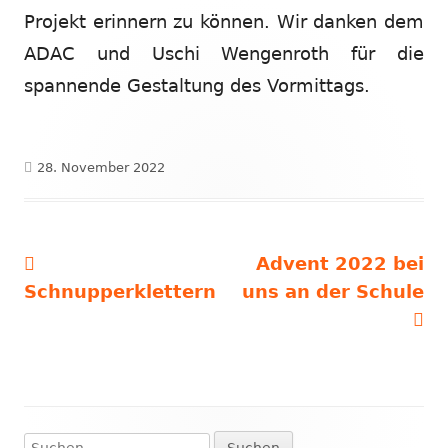
Projekt erinnern zu können. Wir danken dem
ADAC und Uschi Wengenroth für die
spannende Gestaltung des Vormittags.
Veröffentlicht
28. November 2022
am
Vorheriger
Nächster
Advent 2022 bei
Beitragsnavigation
Beitrag:
Beitrag
Schnupperklettern
uns an der Schule
Suchen