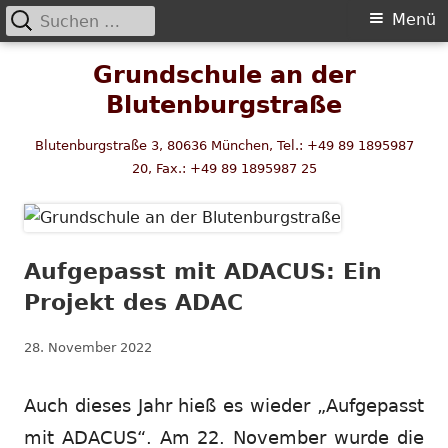
Suchen
Primäres
Menü
nach:
Menü
Springe
Grundschule an der
zum
Blutenburgstraße
Inhalt
Blutenburgstraße 3, 80636 München, Tel.: +49 89 1895987
20, Fax.: +49 89 1895987 25
Aufgepasst mit ADACUS: Ein
Projekt des ADAC
Veröffentlicht
28. November 2022
am
Auch dieses Jahr hieß es wieder „Aufgepasst
mit ADACUS“. Am 22. November wurde die