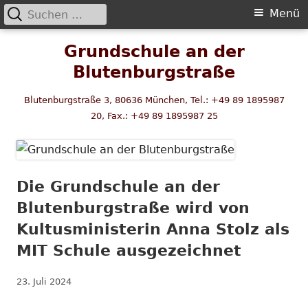
Suchen
Primäres
Menü
nach:
Menü
Springe
Grundschule an der
zum
Blutenburgstraße
Inhalt
Blutenburgstraße 3, 80636 München, Tel.: +49 89 1895987
20, Fax.: +49 89 1895987 25
Die Grundschule an der
Blutenburgstraße wird von
Kultusministerin Anna Stolz als
MIT Schule ausgezeichnet
Veröffentlicht
23. Juli 2024
am