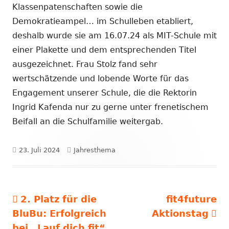
Klassenpatenschaften sowie die
Demokratieampel… im Schulleben etabliert,
deshalb wurde sie am 16.07.24 als MIT-Schule mit
einer Plakette und dem entsprechenden Titel
ausgezeichnet. Frau Stolz fand sehr
wertschätzende und lobende Worte für das
Engagement unserer Schule, die die Rektorin
Ingrid Kafenda nur zu gerne unter frenetischem
Beifall an die Schulfamilie weitergab.
Veröffentlicht
Schlagwörter
23. Juli 2024
Jahresthema
am
Vorheriger
Nächster
2. Platz für die
fit4future
Beitragsnavigation
Beitrag:
Beitrag
BluBu: Erfolgreich
Aktionstag
bei „Lauf dich fit“