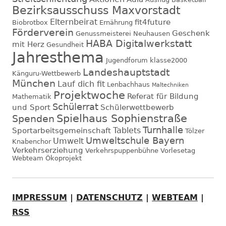
Bezirksausschuss Maxvorstadt
Elternbeirat
fit4future
Biobrotbox
Ernährung
Förderverein
Geschenk
Genussmeisterei Neuhausen
HABA Digitalwerkstatt
mit Herz
Gesundheit
Jahresthema
Jugendforum
klasse2000
Landeshauptstadt
Känguru-Wettbewerb
München
Lauf dich fit
Lenbachhaus
Maltechniken
Projektwoche
Referat für Bildung
Mathematik
Schülerrat
und Sport
Schülerwettbewerb
Spielhaus Sophienstraße
Spenden
Turnhalle
Tablets
Sportarbeitsgemeinschaft
Tölzer
Umweltschule Bayern
Umwelt
Knabenchor
Verkehrserziehung
Verkehrspuppenbühne
Vorlesetag
Webteam
Ökoprojekt
IMPRESSUM
|
DATENSCHUTZ
|
WEBTEAM
|
RSS