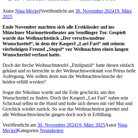
Autor
Nina Meckel
Veröffentlicht am
30. November 2024
19. März
2025
Ende November machten sich alle Erstklässler auf ins
Münchner Marionettentheater am Sendlinger Tor. Gespielt
wurde das Weihnachtstück „Der verschwundene
Wunschzettel“, in dem der Kasperl „Lari Fari“ mit seinem
vierbeinigen Freund „Stupsi“ vor Weihnachten einen langen
Wunschzettel verfasst hatte.
Doch der freche Weihnachtsteufel „Fitzliputzli“ hatte diesen einfach
geklaut und so herrschte in der Weihnachtswerkstatt von Petrus helle
Aufregung. Wie sollten denn nun die Weihnachtswünsche der
beiden erfüllt werden?
Sogar der Nikolaus wurde auf die Erde geschickt, um den
Wunschzettel zu finden. Doch der Kasperl „Lari Fari“ nahm sein
Schicksal selbst in die Hand und holte sich diesen mit viel Mut und
Geschick wieder zurück. So war das Weihnachtsfest gerettet und
alle Weihnachtswünsche gingen doch noch in Erfüllung.
Veröffentlicht am
30. November 2024
19. März 2025
Autor
Nina
Meckel
Kategorien
Neuigkeiten