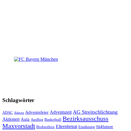
Schlagwörter
AG Streitschlichtung
Adventszeit
Adventsfeier
ADAC
Adacus
Bezirksausschuss
Aktionen
Aula
Ausflug
Basketball
Maxvorstadt
Elternbeirat
fit4future
Biobrotbox
Ernährung