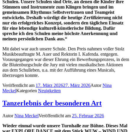
Schulen. Unsere Schulen sind Orte, an denen die Kinder ihre
Stimmen und Instrumente zum Klingen bringen und im
gemeinsamen Rhythmus Selbstvertrauen und Teamgeist
entwickeln. Deshalb würdigt die heutige Zertifizierung nicht
nur ein erfolgreiches Konzept, sondern den täglichen Einsatz
für eine lebendige kulturell-künstlerische Bildung. Dafür
spreche ich den Schulen meine höchste Anerkennung und
meinen persönlichen Dank aus.“
Mit dabei war auch unsere Schule. Den Preis nahmen voller Stolz
Musikbeauftragte M. Auer und Rektorin I. Kafenda. entgegen.
Vorausgegangen war dieser Ehrung ein Bewerbungsprozess, in dem
die Blutenburgschule die Jury mit vielen musikalischen Aktionen
aus dem Schulleben, u.a. mit der Aufführung eines Musicals,
überzeugen konnte.
Veröffentlicht am
17. März 2026
27. März 2026
Autor
Nina
Meckel
Kategorien
Neuigkeiten
Tanzerlebnis der besonderen Art
Autor
Nina Meckel
Veröffentlicht am
25. Februar 2026
Wieder einmal wurde unsere Turnhalle zur Bühne. Dieses Mal
war EXPLORE DANCE mit dem Stück WUW – WIND UND