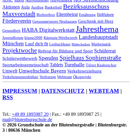
Adventsfeier
ADAC
Adacus
Bezirksausschuss
Aktionen
Aula
Ausflug
Basketball
Maxvorstadt
Elternbeirat
fit4future
Biobrotbox
Ernährung
Förderverein
Geschenk mit Herz
Genussmeisterei Neuhausen
Jahresthema
HABA Digitalwerkstatt
Gesundheit
Landeshauptstadt
Jugendforum
klasse2000
Känguru-Wettbewerb
München
Lauf dich fit
Lenbachhaus
Mathematik
Maltechniken
Projektwoche
Schülerrat
Referat für Bildung und Sport
Spielhaus Sophienstraße
Spenden
Schülerwettbewerb
Turnhalle
Tablets
Sportarbeitsgemeinschaft
Tölzer Knabenchor
Umweltschule Bayern
Umwelt
Verkehrserziehung
Verkehrspuppenbühne
Vorlesetag
Webteam
Ökoprojekt
IMPRESSUM
|
DATENSCHUTZ
|
WEBTEAM
|
RSS
Tel.:
+49 89 1895987 20
| Fax.: +49 89 1895987 25 |
mail@blutenburgschule.de
© 2026 Grundschule an der Blutenburgstraße | Blutenburgstr.
3 | 80636 München